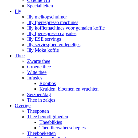
Cafeïne vrij
Specialiteiten
Illy
Illy melkopschuimer
Illy Iperespresso machines
Illy koffiemachines voor gemalen koffie
Illy Iperespresso capsules
Illy ESE servings
Illy serviesgoed en lepeltjes
Illy Moka koffie
Thee
Zwarte thee
Groene thee
Witte thee
Infusies
Rooibos
Kruiden, bloemen en vruchten
Seizoen/dag
Thee in zakjes
Overige
Theepotten
Thee benodigdheden
Theeblikjes
Theefilters/theeschepjes
Theeboeketten