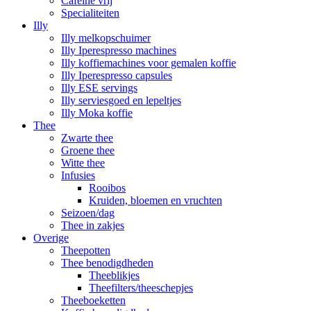
Cafeïne vrij
Specialiteiten
Illy
Illy melkopschuimer
Illy Iperespresso machines
Illy koffiemachines voor gemalen koffie
Illy Iperespresso capsules
Illy ESE servings
Illy serviesgoed en lepeltjes
Illy Moka koffie
Thee
Zwarte thee
Groene thee
Witte thee
Infusies
Rooibos
Kruiden, bloemen en vruchten
Seizoen/dag
Thee in zakjes
Overige
Theepotten
Thee benodigdheden
Theeblikjes
Theefilters/theeschepjes
Theeboeketten