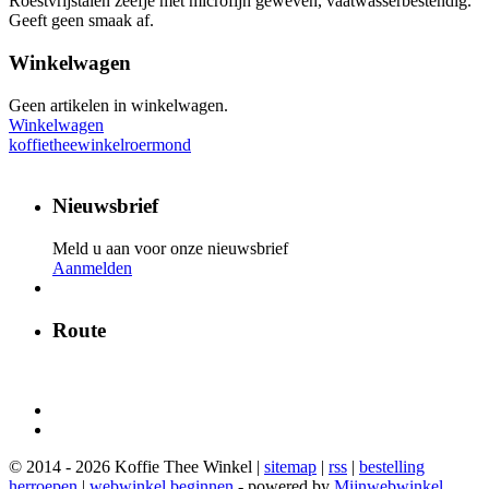
Roestvrijstalen zeefje met microfijn geweven, vaatwasserbestendig.
Geeft geen smaak af.
Winkelwagen
Geen artikelen in winkelwagen.
Winkelwagen
koffietheewinkelroermond
Nieuwsbrief
Meld u aan voor onze nieuwsbrief
Aanmelden
Route
© 2014 - 2026 Koffie Thee Winkel |
sitemap
|
rss
|
bestelling
herroepen
|
webwinkel beginnen
- powered by
Mijnwebwinkel